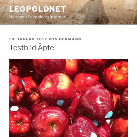
Zum
LEOPOLDNET
Inhalt
Hermann Leopold im Internet
springen
VERÖFFENTLICHT
10. JANUAR 2017
VON
HERMANN
AM
Testbild Äpfel