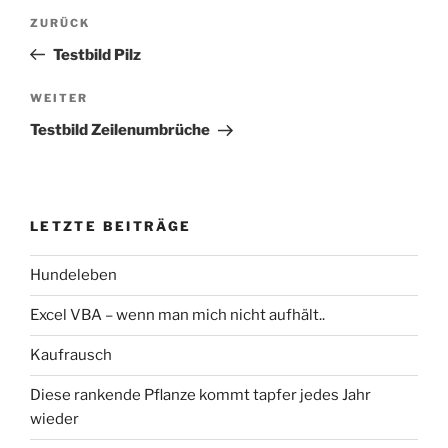
Beitragsnavigation
ZURÜCK
Vorheriger
Beitrag
Testbild Pilz
WEITER
Nächster
Beitrag
Testbild Zeilenumbrüche
LETZTE BEITRÄGE
Hundeleben
Excel VBA – wenn man mich nicht aufhält..
Kaufrausch
Diese rankende Pflanze kommt tapfer jedes Jahr
wieder