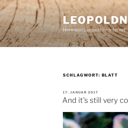
Zum
Inhalt
LEOPOLDN
springen
Hermann Leopold im Internet
SCHLAGWORT:
BLATT
VERÖFFENTLICHT
17. JANUAR 2017
AM
And it’s still very