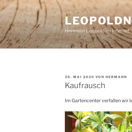
Zum
Inhalt
LEOPOLDN
springen
Hermann Leopold im Internet
VERÖFFENTLICHT
30. MAI 2020
VON
HERMANN
AM
Kaufrausch
Im Gartencenter verfallen wir l