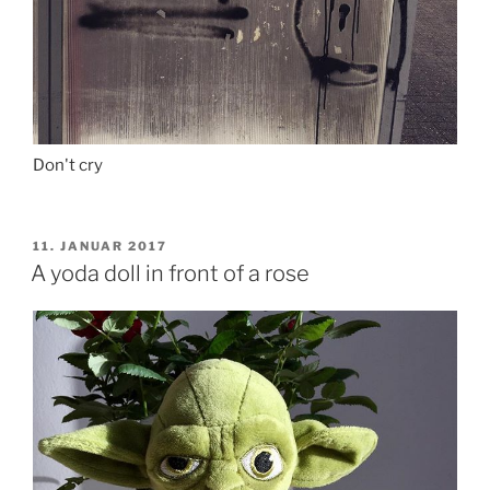
Don't cry
VERÖFFENTLICHT
11. JANUAR 2017
AM
A yoda doll in front of a rose