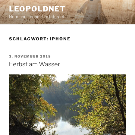
Zum
LEOPOLDNET
Inhalt
Hermann Leopold im Internet
springen
SCHLAGWORT:
IPHONE
VERÖFFENTLICHT
3. NOVEMBER 2018
AM
Herbst am Wasser