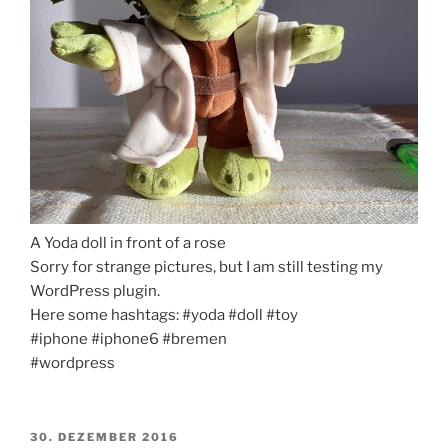
A Yoda doll in front of a rose
Sorry for strange pictures, but I am still testing my
WordPress plugin.
Here some hashtags: #yoda #doll #toy
#iphone #iphone6 #bremen
#wordpress
VERÖFFENTLICHT
30. DEZEMBER 2016