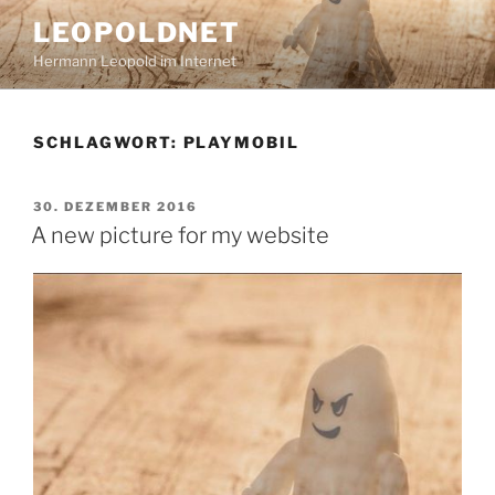
Zum
LEOPOLDNET
Inhalt
Hermann Leopold im Internet
springen
SCHLAGWORT:
PLAYMOBIL
VERÖFFENTLICHT
30. DEZEMBER 2016
AM
A new picture for my website