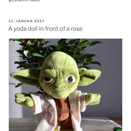
VERÖFFENTLICHT
11. JANUAR 2017
AM
A yoda doll in front of a rose