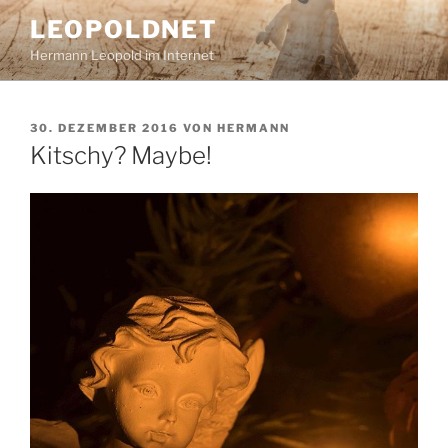
Zum
LEOPOLDNET
Inhalt
Hermann Leopold im Internet
springen
VERÖFFENTLICHT
30. DEZEMBER 2016
VON
HERMANN
AM
Kitschy? Maybe!