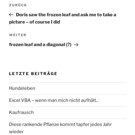
Beitragsnavigation
ZURÜCK
Vorheriger
Beitrag
Doris saw the frozen leaf and ask me to take a
picture – of course I did
WEITER
Nächster
Beitrag
frozen leaf and a diagonal (?)
LETZTE BEITRÄGE
Hundeleben
Excel VBA – wenn man mich nicht aufhält..
Kaufrausch
Diese rankende Pflanze kommt tapfer jedes Jahr
wieder