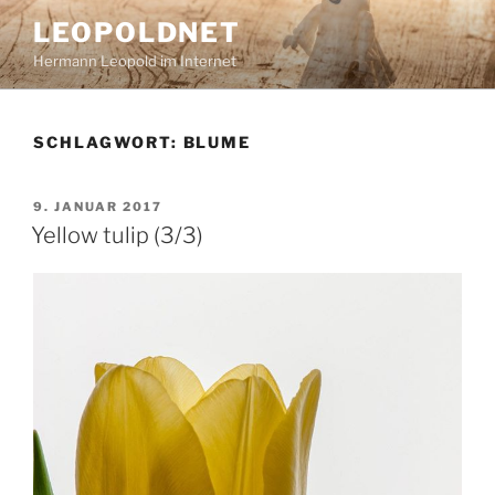
Zum
LEOPOLDNET
Inhalt
Hermann Leopold im Internet
springen
SCHLAGWORT:
BLUME
VERÖFFENTLICHT
9. JANUAR 2017
AM
Yellow tulip (3/3)