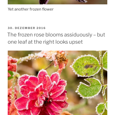
Yet another frozen flower ️
VERÖFFENTLICHT
30. DEZEMBER 2016
AM
The frozen rose blooms assiduously – but
one leaf at the right looks upset