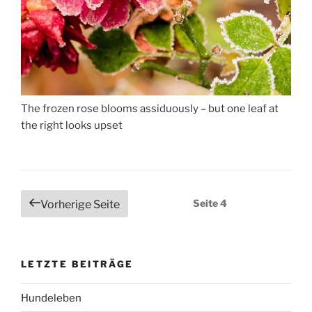
The frozen rose blooms assiduously – but one leaf at
the right looks upset
Beitragsnavigation
Seite
4
Vorherige Seite
LETZTE BEITRÄGE
Hundeleben