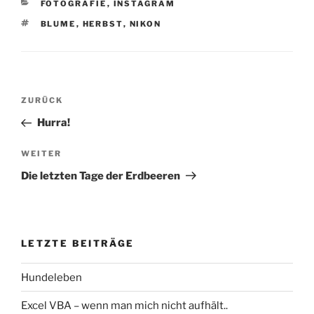
KATEGORIEN
FOTOGRAFIE
,
INSTAGRAM
SCHLAGWÖRTER
BLUME
,
HERBST
,
NIKON
Beitragsnavigation
ZURÜCK
Vorheriger
Beitrag
Hurra!
WEITER
Nächster
Beitrag
Die letzten Tage der Erdbeeren
LETZTE BEITRÄGE
Hundeleben
Excel VBA – wenn man mich nicht aufhält..